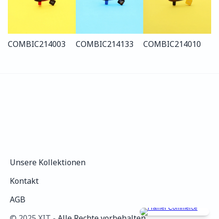
COMBI
C214
003
COMBI
C214
133
COMBI
C214
010
Unsere Kollektionen
Unsere Kollektionen
Kontakt
Kontakt
AGB
AGB
©️ 2025 XIT - 
Alle Rechte vorbehalten.