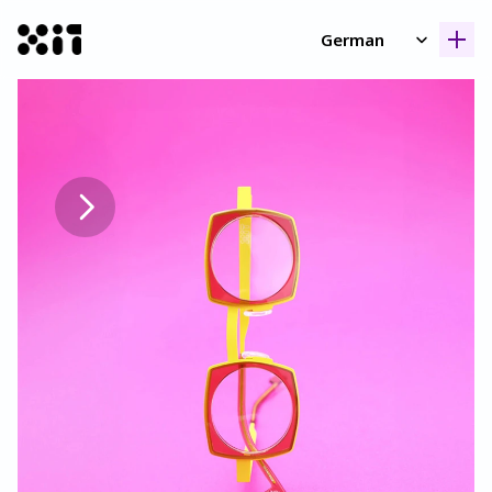
Select Language
German
Unsere Kollektione
Unsere Kollektione
Geschicht
Geschicht
Kontak
Kontak